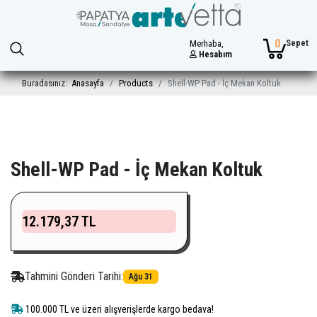
0
Sepet
Merhaba,
Hesabım
Buradasınız:
Anasayfa
Products
Shell-WP Pad - İç Mekan Koltuk
Shell-WP Pad - İç Mekan Koltuk
12.179,37 TL
Tahmini Gönderi Tarihi:
Ağu 31
100.000 TL ve üzeri alışverişlerde kargo bedava!