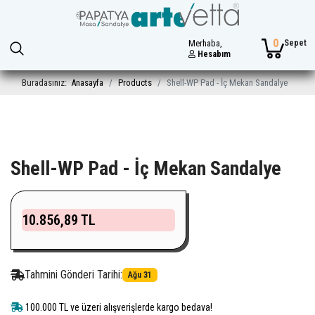
0
Sepet
Merhaba,
Hesabım
Buradasınız:
Anasayfa
Products
Shell-WP Pad - İç Mekan Sandalye
Shell-WP Pad - İç Mekan Sandalye
10.856,89 TL
Tahmini Gönderi Tarihi:
Ağu 31
100.000 TL ve üzeri alışverişlerde kargo bedava!